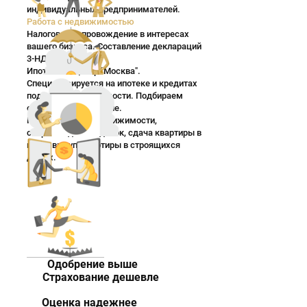
индивидуальных предпринимателей.
Работа с недвижимостью
Налоговое сопровождение в интересах
вашего бизнеса. Составление деклараций
3-НДФЛ.
Ипотечный центр "Москва".
Специализируется на ипотеке и кредитах
под залог недвижимости. Подбираем
оптимальное решение.
Купля-продажа недвижимости,
сопровождение сделок, сдача квартиры в
найм, выкуп, квартиры в строящихся
домах.
Одобрение выше
Страхование дешевле
Оценка надежнее