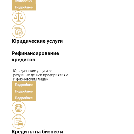
Бизнесмены
Фрилансеры
Подрядчики
Предприниматели
Юридические услуги
(ИП)
Сотрудники
Рефинансирование
предприятий
кредитов
Наши клиенты
Юридические услуги за
разумные деньги предприятиям
и физическим лицам.
Кредиты на бизнес и